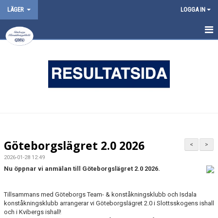
LÄGER
LOGGA IN
INFORMATION
MINICAMP KRISIT HIMMELSFÄRD 14-17 MAJ 2026
GÖTEBORGSLÄGRET 2.0 2026
Göteborgslägret 2.0 2026
<
>
2026-01-28 12:49
Nu öppnar vi anmälan till Göteborgslägret 2.0 2026.
Tillsammans med Göteborgs Team- & konståkningsklubb och Isdala
konståkningsklubb arrangerar vi Göteborgslägret 2.0 i Slottsskogens ishall
och i Kvibergs ishall!