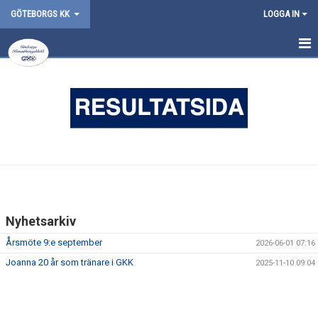
GÖTEBORGS KK
LOGGA IN
HEM
SCHEMA
FÖRÄLDRAINFORMATION
KLUBBPRODUKTER
TRÄNARE & TF
Nyhetsarkiv
OM FÖRENINGEN
Årsmöte 9:e september
2026-06-01 07:16
KONTAKT
Joanna 20 år som tränare i GKK
2025-11-10 09:04
DOKUMENT